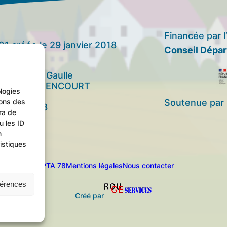
Financée par l
901 créée le 29 janvier 2018
Conseil Dépar
t général
Charles de Gaulle
NAY-ROCQUENCOURT
ologies
ions des
Soutenue par 
 661 000 28
ra de
u les ID
n
istiques
© 2025
APTA 78
Mentions légales
Nous contacter
férences
Créé par