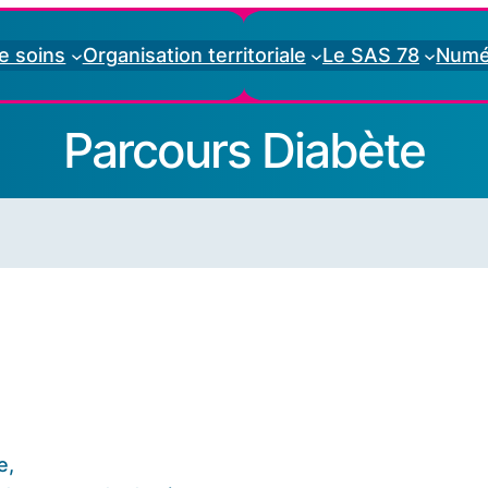
e soins
Organisation territoriale
Le SAS 78
Numé
Parcours Diabète
e,