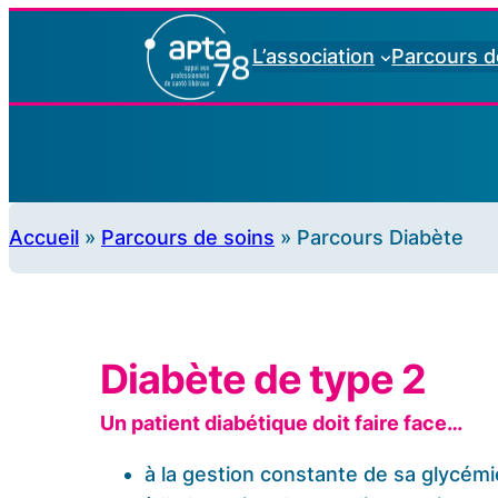
L’association
Parcours d
Accueil
»
Parcours de soins
»
Parcours Diabète
Diabète de type 2
Un patient diabétique doit faire face…
à la gestion constante de sa glycémi