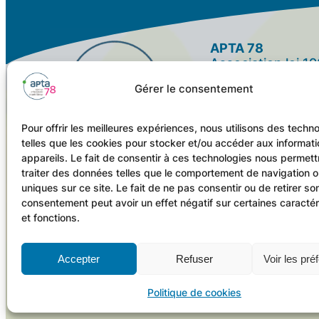
APTA 78
Association loi 1
reconnue d’intérê
Gérer le consentement
Hall A, 6 Avenue 
78150 LE CHES
Pour offrir les meilleures expériences, nous utilisons des techn
telles que les cookies pour stocker et/ou accéder aux informat
N° Siret 838 810
appareils. Le fait de consentir à ces technologies nous permett
YouTube
LinkedIn
Instagram
traiter des données telles que le comportement de navigation o
Facebook
uniques sur ce site. Le fait de ne pas consentir ou de retirer so
consentement peut avoir un effet négatif sur certaines caractér
et fonctions.
Accepter
Refuser
Voir les pré
Politique de cookies