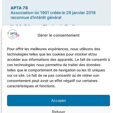
APTA 78
Association loi 1901 créée le 29 janvier 2018
reconnue d’intérêt général
Hall A, 6 Avenue Charles de Gaulle
78150 LE CHESNAY-ROCQUENCOURT
Gérer le consentement
N° Siret 838 810 661 000 28
Pour offrir les meilleures expériences, nous utilisons des
technologies telles que les cookies pour stocker et/ou
Financée par l’
ARS Ile-de-France
et le
accéder aux informations des appareils. Le fait de consentir à
Conseil Départemental des Yvelines
ces technologies nous permettra de traiter des données
telles que le comportement de navigation ou les ID uniques
sur ce site. Le fait de ne pas consentir ou de retirer son
consentement peut avoir un effet négatif sur certaines
Soutenue par la
CPAM 78
caractéristiques et fonctions.
Accepter
Refuser